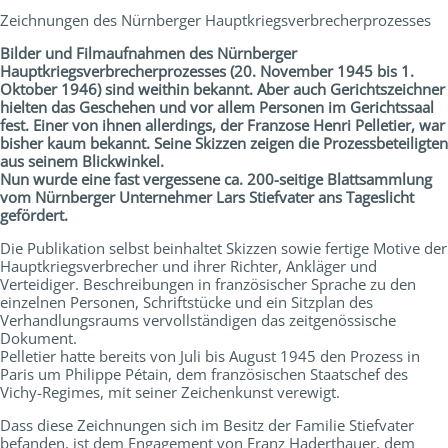
Zeichnungen des Nürnberger Hauptkriegsverbrecherprozesses
Bilder und Filmaufnahmen des Nürnberger
Hauptkriegsverbrecherprozesses (20. November 1945 bis 1.
Oktober 1946) sind weithin bekannt. Aber auch Gerichtszeichner
hielten das Geschehen und vor allem Personen im Gerichtssaal
fest. Einer von ihnen allerdings, der Franzose Henri Pelletier, war
bisher kaum bekannt. Seine Skizzen zeigen die Prozessbeteiligten
aus seinem Blickwinkel.
Nun wurde eine fast vergessene ca. 200-seitige Blattsammlung
vom Nürnberger Unternehmer Lars Stiefvater ans Tageslicht
gefördert.
Die Publikation selbst beinhaltet Skizzen sowie fertige Motive der
Hauptkriegsverbrecher und ihrer Richter, Ankläger und
Verteidiger. Beschreibungen in französischer Sprache zu den
einzelnen Personen, Schriftstücke und ein Sitzplan des
Verhandlungsraums vervollständigen das zeitgenössische
Dokument.
Pelletier hatte bereits von Juli bis August 1945 den Prozess in
Paris um Philippe Pétain, dem französischen Staatschef des
Vichy-Regimes, mit seiner Zeichenkunst verewigt.
Dass diese Zeichnungen sich im Besitz der Familie Stiefvater
befanden, ist dem Engagement von Franz Haderthauer, dem