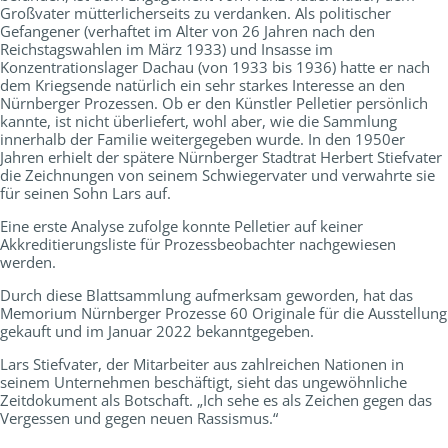
Großvater mütterlicherseits zu verdanken. Als politischer
Gefangener (verhaftet im Alter von 26 Jahren nach den
Reichstagswahlen im März 1933) und Insasse im
Konzentrationslager Dachau (von 1933 bis 1936) hatte er nach
dem Kriegsende natürlich ein sehr starkes Interesse an den
Nürnberger Prozessen. Ob er den Künstler Pelletier persönlich
kannte, ist nicht überliefert, wohl aber, wie die Sammlung
innerhalb der Familie weitergegeben wurde. In den 1950er
Jahren erhielt der spätere Nürnberger Stadtrat Herbert Stiefvater
die Zeichnungen von seinem Schwiegervater und verwahrte sie
für seinen Sohn Lars auf.
Eine erste Analyse zufolge konnte Pelletier auf keiner
Akkreditierungsliste für Prozessbeobachter nachgewiesen
werden.
Durch diese Blattsammlung aufmerksam geworden, hat das
Memorium Nürnberger Prozesse 60 Originale für die Ausstellung
gekauft und im Januar 2022 bekanntgegeben.
Lars Stiefvater, der Mitarbeiter aus zahlreichen Nationen in
seinem Unternehmen beschäftigt, sieht das ungewöhnliche
Zeitdokument als Botschaft. „Ich sehe es als Zeichen gegen das
Vergessen und gegen neuen Rassismus.“