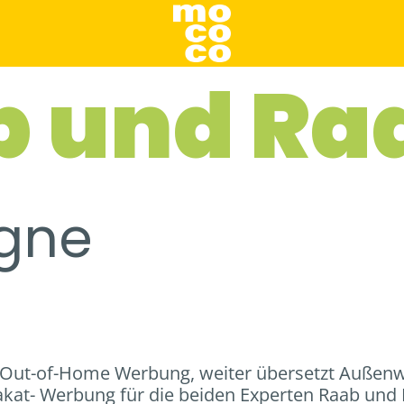
b und Ra
gne
Out-of-Home Werbung, weiter übersetzt Außenw
akat- Werbung für die beiden Experten Raab und